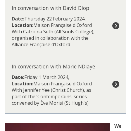
list
n
In conversation with David Diop
was
c
updated
Date:
Thursday 22 February 2024
,
o
Location:
Maison Française d'Oxford
n
With Catriona Seth (All Souls College),
v
organised in collaboration with the
e
Alliance Française d’Oxford
r
s
a
I
t
n
In conversation with Marie NDiaye
i
c
o
Date:
Friday 1 March 2024
,
o
n
Location:
Maison Française d'Oxford
n
w
With Jennifer Yee (Christ Church), as
v
i
part of the ‘Contemporains’ series
e
t
convened by Ève Morisi (St Hugh's)
r
h
s
D
a
a
t
We
v
i