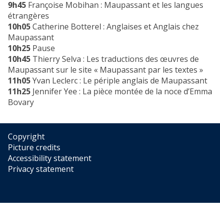
y
9h45
Françoise Mobihan : Maupassant et les langues
'
a
étrangères
n
10h05
Catherine Botterel : Anglaises et Anglais chez
d
Maupassant
C
10h25
Pause
h
10h45
Thierry Selva : Les traductions des œuvres de
a
Maupassant sur le site « Maupassant par les textes »
n
11h05
Yvan Leclerc : Le périple anglais de Maupassant
g
11h25
Jennifer Yee : La pièce montée de la noce d’Emma
e
Bovary
i
n
F
Copyright
r
Picture credits
e
Accessibility statement
n
Privacy statement
c
h
P
o