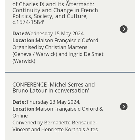
was
U
of Charles IX and its Aftermath:
updated
Continuity and Change in French
D
Politics, Society, and Culture,
Y
c.1574-1584'
D
A
Date:
Wednesday 15 May 2024
,
Y
Location:
Maison Française d'Oxford
'
Organised by Christian Martens
R
(Geneva / Warwick) and Ingrid De Smet
e
(Warwick)
v
i
C
s
O
CONFERENCE 'Michel Serres and
i
N
Bruno Latour in conversation'
t
F
i
Date:
Thursday 23 May 2024
,
E
n
Location:
Maison Française d'Oxford &
R
g
Online
E
t
Convened by Bernadette Bensaude-
N
h
Vincent and Henriette Korthals Altes
C
e
E