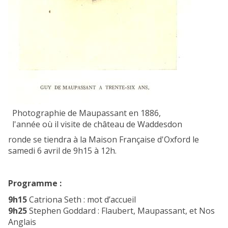
o
s
L
A
a
f
t
t
o
e
u
r
r
m
i
a
n
t
c
h
Photographie de Maupassant en 1886,
o
:
l'année où il visite de château de Waddesdon
n
C
v
ronde se tiendra à la Maison Française d'Oxford le
o
e
samedi 6 avril de 9h15 à 12h.
n
r
t
s
i
a
Programme :
n
t
u
9h15
Catriona Seth : mot d’accueil
i
i
9h25
Stephen Goddard : Flaubert, Maupassant, et Nos
o
t
Anglais
n