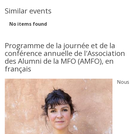
Similar events
The
No items found
list
was
updated
Programme de la journée et de la
conférence annuelle de l'Association
des Alumni de la MFO (AMFO), en
français
Nous